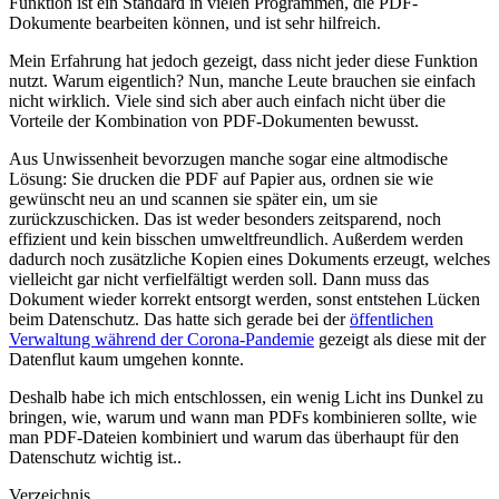
Funktion ist ein Standard in vielen Programmen, die PDF-
Dokumente bearbeiten können, und ist sehr hilfreich.
Mein Erfahrung hat jedoch gezeigt, dass nicht jeder diese Funktion
nutzt. Warum eigentlich? Nun, manche Leute brauchen sie einfach
nicht wirklich. Viele sind sich aber auch einfach nicht über die
Vorteile der Kombination von PDF-Dokumenten bewusst.
Aus Unwissenheit bevorzugen manche sogar eine altmodische
Lösung: Sie drucken die PDF auf Papier aus, ordnen sie wie
gewünscht neu an und scannen sie später ein, um sie
zurückzuschicken. Das ist weder besonders zeitsparend, noch
effizient und kein bisschen umweltfreundlich. Außerdem werden
dadurch noch zusätzliche Kopien eines Dokuments erzeugt, welches
vielleicht gar nicht verfielfältigt werden soll. Dann muss das
Dokument wieder korrekt entsorgt werden, sonst entstehen Lücken
beim Datenschutz. Das hatte sich gerade bei der
öffentlichen
Verwaltung während der Corona-Pandemie
gezeigt als diese mit der
Datenflut kaum umgehen konnte.
Deshalb habe ich mich entschlossen, ein wenig Licht ins Dunkel zu
bringen, wie, warum und wann man PDFs kombinieren sollte, wie
man PDF-Dateien kombiniert und warum das überhaupt für den
Datenschutz wichtig ist..
Verzeichnis