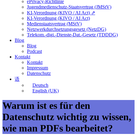
ePrivacy-Richtlinie
Jugendmedienschutz-Staatsvertrag (JMStV)
KI-Verordnung (KIVO / AI Act) ⇗
KI-Verordnung (KIVO / AI Act)
Medienstaatsvertrag (MStV)
Netzwerkdurchsetzungsgesetz (NetzDG)
Telekom.-digi.-Dienste-Dat.-Gesetz (TDDDG)
Blog
Blog
Podcast
Kontakt
Kontakt
Impressum
Datenschutz
语
Deutsch
English (UK)
Warum ist es für den
Datenschutz wichtig zu wissen,
wie man PDFs bearbeitet?