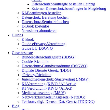
Datenschutzbeauftragte bestellen Leipzig
Externer Datenschutzbeauftragter in Magdeburg
KI-Beauftragten bestellen
Datenschutz-Beratung buchen
Datenschutz-Seminare buchen
E-Book kostenlos
Newsletter abonnieren
Guides
E-Book
Guide ePrivacy-Verordnung
Guide EU-DSGVO
Gesetzestexte
Bundesdatenschutzgesetz (BDSG)
Cookie-Richtlinie
Datenschutz-Grundverordnung (DSGVO)
Digitale-Dienste-Gesetz (DDG)
ePrivacy-Richtlinie
Jugendmedienschutz-Staatsvertrag (JMStV)
KI-Verordnung (KIVO / AI Act) ⇗
KI-Verordnung (KIVO / AI Act)
Medienstaatsvertrag (MStV)
Netzwerkdurchsetzungsgesetz (NetzDG)
Telekom.-digi.-Dienste-Dat.-Gesetz (TDDDG)
Blog