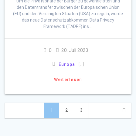
Um die Privatsphäre der Bürger zu gewährleisten und
den Datentransfer zwischen der Europäischen Union
(EU) und den Vereinigten Staaten (USA) zu regeln, wurde
das neue Datenschutzabkommen Data Privacy
Framework (TADPF) ins …
0
20. Juli 2023
[…]
Europa
Weiterlesen
Beitrags-
Seite
Seite
Seite
1
2
3
Navigation