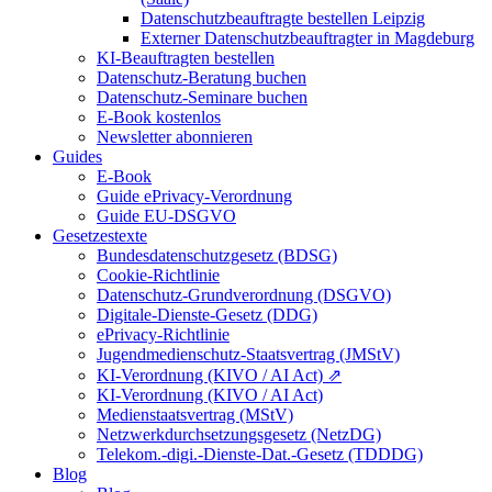
Datenschutzbeauftragte bestellen Leipzig
Externer Datenschutzbeauftragter in Magdeburg
KI-Beauftragten bestellen
Datenschutz-Beratung buchen
Datenschutz-Seminare buchen
E-Book kostenlos
Newsletter abonnieren
Guides
E-Book
Guide ePrivacy-Verordnung
Guide EU-DSGVO
Gesetzestexte
Bundesdatenschutzgesetz (BDSG)
Cookie-Richtlinie
Datenschutz-Grundverordnung (DSGVO)
Digitale-Dienste-Gesetz (DDG)
ePrivacy-Richtlinie
Jugendmedienschutz-Staatsvertrag (JMStV)
KI-Verordnung (KIVO / AI Act) ⇗
KI-Verordnung (KIVO / AI Act)
Medienstaatsvertrag (MStV)
Netzwerkdurchsetzungsgesetz (NetzDG)
Telekom.-digi.-Dienste-Dat.-Gesetz (TDDDG)
Blog