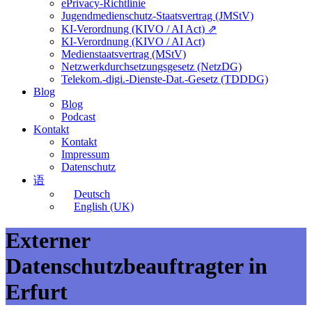
ePrivacy-Richtlinie
Jugendmedienschutz-Staatsvertrag (JMStV)
KI-Verordnung (KIVO / AI Act) ⇗
KI-Verordnung (KIVO / AI Act)
Medienstaatsvertrag (MStV)
Netzwerkdurchsetzungsgesetz (NetzDG)
Telekom.-digi.-Dienste-Dat.-Gesetz (TDDDG)
Blog
Blog
Podcast
Kontakt
Kontakt
Impressum
Datenschutz
语
Deutsch
English (UK)
Externer
Datenschutzbeauftragter in
Erfurt