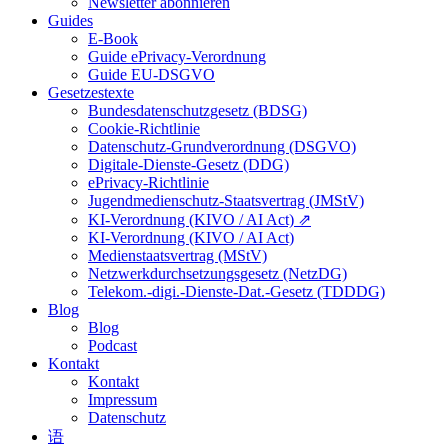
Newsletter abonnieren
Guides
E-Book
Guide ePrivacy-Verordnung
Guide EU-DSGVO
Gesetzestexte
Bundesdatenschutzgesetz (BDSG)
Cookie-Richtlinie
Datenschutz-Grundverordnung (DSGVO)
Digitale-Dienste-Gesetz (DDG)
ePrivacy-Richtlinie
Jugendmedienschutz-Staatsvertrag (JMStV)
KI-Verordnung (KIVO / AI Act) ⇗
KI-Verordnung (KIVO / AI Act)
Medienstaatsvertrag (MStV)
Netzwerkdurchsetzungsgesetz (NetzDG)
Telekom.-digi.-Dienste-Dat.-Gesetz (TDDDG)
Blog
Blog
Podcast
Kontakt
Kontakt
Impressum
Datenschutz
语