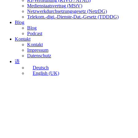
KI-Verordnung (KIVO / AI Act)
Medienstaatsvertrag (MStV)
Netzwerkdurchsetzungsgesetz (NetzDG)
Telekom.-digi.-Dienste-Dat.-Gesetz (TDDDG)
Blog
Blog
Podcast
Kontakt
Kontakt
Impressum
Datenschutz
语
Deutsch
English (UK)