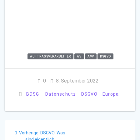
AUFTRAGSVERARBEITER
AV
AVV
DSGVO
0
8. September 2022
BDSG
Datenschutz
DSGVO
Europa
Beitrags-
Vorheriger
Vorherige:
DSGVO: Was
Navigation
Beitrag:
sind eigentlich