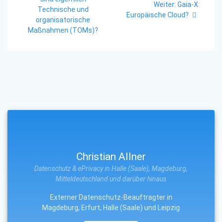
Nächster
Weiter:
Gaia-X:
Technische und
Beitrag:
Europäische Cloud?
organisatorische
Maßnahmen (TOMs)?
Christian Allner
Datenschutz & ePrivacy in Halle (Saale), Magdeburg,
Mitteldeutschland und darüber hinaus
Externer Datenschutz-Beauftragter in
Magdeburg, Erfurt, Halle (Saale) und Leipzig