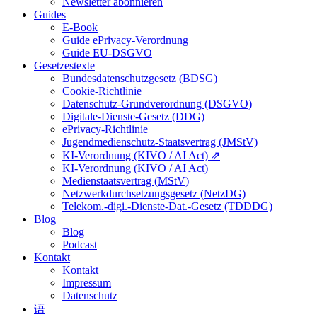
Newsletter abonnieren
Guides
E-Book
Guide ePrivacy-Verordnung
Guide EU-DSGVO
Gesetzestexte
Bundesdatenschutzgesetz (BDSG)
Cookie-Richtlinie
Datenschutz-Grundverordnung (DSGVO)
Digitale-Dienste-Gesetz (DDG)
ePrivacy-Richtlinie
Jugendmedienschutz-Staatsvertrag (JMStV)
KI-Verordnung (KIVO / AI Act) ⇗
KI-Verordnung (KIVO / AI Act)
Medienstaatsvertrag (MStV)
Netzwerkdurchsetzungsgesetz (NetzDG)
Telekom.-digi.-Dienste-Dat.-Gesetz (TDDDG)
Blog
Blog
Podcast
Kontakt
Kontakt
Impressum
Datenschutz
语