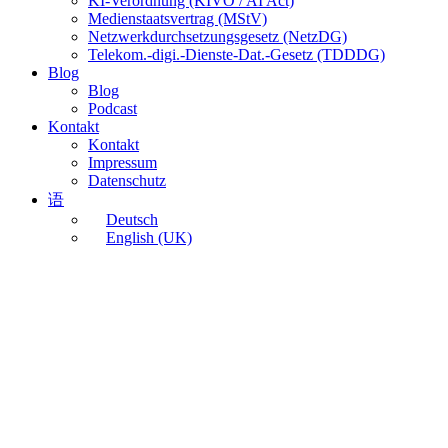
KI-Verordnung (KIVO / AI Act)
Medienstaatsvertrag (MStV)
Netzwerkdurchsetzungsgesetz (NetzDG)
Telekom.-digi.-Dienste-Dat.-Gesetz (TDDDG)
Blog
Blog
Podcast
Kontakt
Kontakt
Impressum
Datenschutz
语
Deutsch
English (UK)