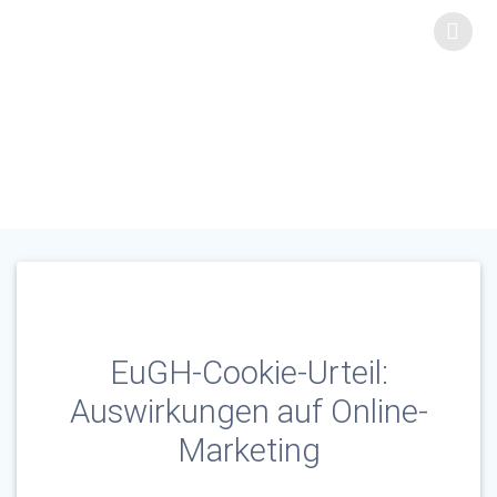
Zum
Schl
Inhalt
agw
springen
ort:
coo
kies
EuGH-Cookie-Urteil:
Auswirkungen auf Online-
Marketing