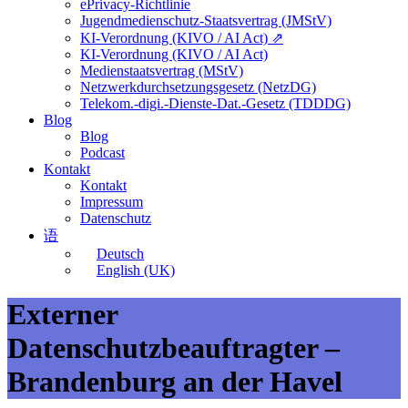
ePrivacy-Richtlinie
Jugendmedienschutz-Staatsvertrag (JMStV)
KI-Verordnung (KIVO / AI Act) ⇗
KI-Verordnung (KIVO / AI Act)
Medienstaatsvertrag (MStV)
Netzwerkdurchsetzungsgesetz (NetzDG)
Telekom.-digi.-Dienste-Dat.-Gesetz (TDDDG)
Blog
Blog
Podcast
Kontakt
Kontakt
Impressum
Datenschutz
语
Deutsch
English (UK)
Externer
Datenschutzbeauftragter –
Brandenburg an der Havel