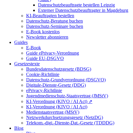
Datenschutzbeauftragte bestellen Leipzig
Externer Datenschutzbeauftragter in Magdeburg
KI-Beauftragten bestellen
Datenschutz-Beratung buchen
Datenschutz-Seminare buchen
E-Book kostenlos
Newsletter abonnieren
Guides
E-Book
Guide ePrivacy-Verordnung
Guide EU-DSGVO
Gesetzestexte
Bundesdatenschutzgesetz (BDSG)
Cookie-Richtlinie
Datenschutz-Grundverordnung (DSGVO)
Digitale-Dienste-Gesetz (DDG)
ePrivacy-Richtlinie
Jugendmedienschutz-Staatsvertrag (JMStV)
KI-Verordnung (KIVO / AI Act) ⇗
KI-Verordnung (KIVO / AI Act)
Medienstaatsvertrag (MStV)
Netzwerkdurchsetzungsgesetz (NetzDG)
Telekom.-digi.-Dienste-Dat.-Gesetz (TDDDG)
Blog