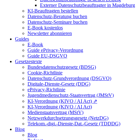
Externer Datenschutzbeauftragter in Magdeburg
KI-Beauftragten bestellen
Datenschutz-Beratung buchen
Datenschutz-Seminare buchen
E-Book kostenlos
Newsletter abonnieren
Guides
E-Book
Guide ePrivacy-Verordnung
Guide EU-DSGVO
Gesetzestexte
Bundesdatenschutzgesetz (BDSG)
Cookie-Richtlinie
Datenschutz-Grundverordnung (DSGVO)
Digitale-Dienste-Gesetz (DDG)
ePrivacy-Richtlinie
Jugendmedienschutz-Staatsvertrag (JMStV)
KI-Verordnung (KIVO / AI Act) ⇗
KI-Verordnung (KIVO / AI Act)
Medienstaatsvertrag (MStV)
Netzwerkdurchsetzungsgesetz (NetzDG)
Telekom.-digi.-Dienste-Dat.-Gesetz (TDDDG)
Blog
Blog