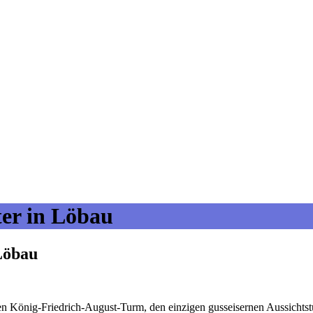
ter in Löbau
Löbau
den König-Friedrich-August-Turm, den einzigen gusseisernen Aussichts