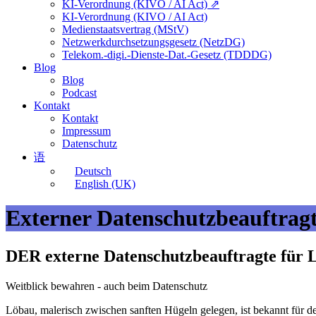
KI-Verordnung (KIVO / AI Act) ⇗
KI-Verordnung (KIVO / AI Act)
Medienstaatsvertrag (MStV)
Netzwerkdurchsetzungsgesetz (NetzDG)
Telekom.-digi.-Dienste-Dat.-Gesetz (TDDDG)
Blog
Blog
Podcast
Kontakt
Kontakt
Impressum
Datenschutz
语
Deutsch
English (UK)
Externer Datenschutzbeauftrag
DER externe Datenschutzbeauftragte für 
Weitblick bewahren - auch beim Datenschutz
Löbau, malerisch zwischen sanften Hügeln gelegen, ist bekannt für 