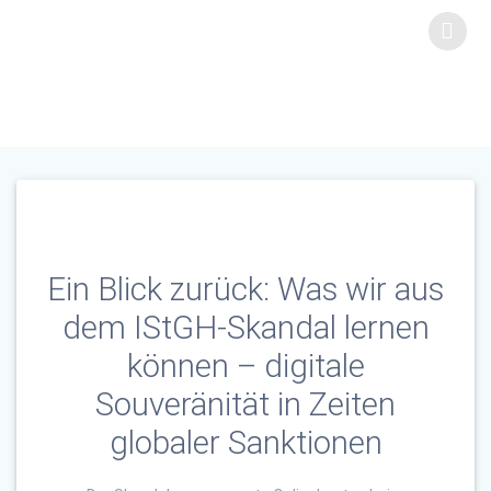
Skip
Tag:
to
DSG
content
VO
Ein Blick zurück: Was wir aus
dem IStGH-Skandal lernen
können – digitale
Souveränität in Zeiten
globaler Sanktionen