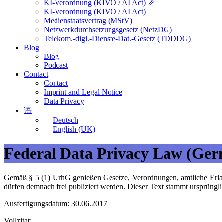
KI-Verordnung (KIVO / AI Act) ⇗
KI-Verordnung (KIVO / AI Act)
Medienstaatsvertrag (MStV)
Netzwerkdurchsetzungsgesetz (NetzDG)
Telekom.-digi.-Dienste-Dat.-Gesetz (TDDDG)
Blog
Blog
Podcast
Contact
Contact
Imprint and Legal Notice
Data Privacy
语
Deutsch
English (UK)
Federal Data Privacy Law (G
Gemäß § 5 (1) UrhG genießen Gesetze, Verordnungen, amtliche Erla
dürfen demnach frei publiziert werden. Dieser Text stammt ursprüng
Ausfertigungsdatum: 30.06.2017
Vollzitat: