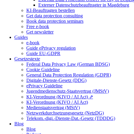
Externer Datenschutzbeauftragter in Magdeburg
KI-Beauftragten bestellen
Get data protection consulting
Book data protection seminars
Free e-book
Get newsletter
Guides
e-book
Guide ePrivacy regulation
Guide EU-GDPR
Gesetzestexte
Federal Data Privacy Law (German BDSG)
Cookie Guideline
General Data Protection Regulation (GDPR)
Digitale-Dienste-Gesetz (DDG)
ePrivacy Guideline
Jugendmedienschutz-Staatsvertrag (JMStV)
KI-Verordnung (KIVO / AI Act) ⇗
KI-Verordnung (KIVO / AI Act)
Medienstaatsvertrag (MStV)
Netzwerkdurchsetzungsgesetz (NetzDG)
Telekom.-digi.-Dienste-Dat.-Gesetz (TDDDG)
Blog
Blog