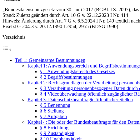
„Bundesdatenschutzgesetz vom 30. Juni 2017 (BGBl. I S. 2097), das 
Stand: Zuletzt geändert durch Art. 10 G v. 22.12.2023 I Nr. 414
Hinweis: Änderung durch Art. 7 G v. 6.5.2024 I Nr. 149 textlich nac
Ersetzt G 204-3 v. 20.12.1990 I 2954, 2955 (BDSG 1990)
Verzeichnis
Teil 1: Gemeinsame Bestimmungen
Kapitel 1: Anwendungsbereich und Begriffsbestimmung
§ 1 Anwendungsbereich des Gesetzes
§ 2 Begriffsbestimmungen
Kapitel 2: Rechtsgrundlagen der Verarbeitung personen
§ 3 Verarbeitung personenbezogener Daten durch öf
§ 4 Videoüberwachung öffentlich zugänglicher R
Kapitel 3: Datenschutzbeauftragte öffentlicher Stellen
§ 5 Benennung
§ 6 Stellung
§ 7 Aufgaben
Kapitel 4: Die oder der Bundesbeauftragte für den Datens
§ 8 Errichtung
§ 9 Zuständigkeit
§ 10 Unabhängigkeit