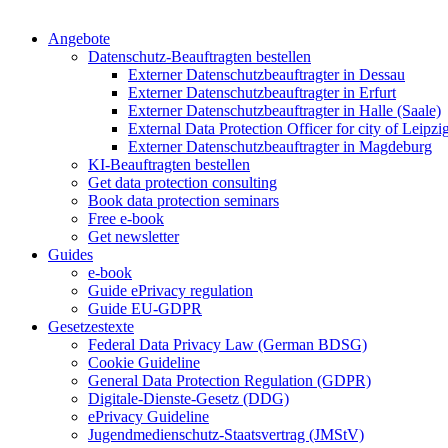
Angebote
Datenschutz-Beauftragten bestellen
Externer Datenschutzbeauftragter in Dessau
Externer Datenschutzbeauftragter in Erfurt
Externer Datenschutzbeauftragter in Halle (Saale)
External Data Protection Officer for city of Leipzi
Externer Datenschutzbeauftragter in Magdeburg
KI-Beauftragten bestellen
Get data protection consulting
Book data protection seminars
Free e-book
Get newsletter
Guides
e-book
Guide ePrivacy regulation
Guide EU-GDPR
Gesetzestexte
Federal Data Privacy Law (German BDSG)
Cookie Guideline
General Data Protection Regulation (GDPR)
Digitale-Dienste-Gesetz (DDG)
ePrivacy Guideline
Jugendmedienschutz-Staatsvertrag (JMStV)